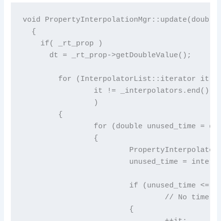
void PropertyInterpolationMgr::update(double 
  {

    if( _rt_prop )

      dt = _rt_prop->getDoubleValue();

	for (InterpolatorList::iterator it = _interpolators.begin();

		it != _interpolators.end();

		)

	{

		for (double unused_time = dt;;)

		{

			PropertyInterpolatorRef interp = it->second;

			unused_time = interp->update(*it->first, unused_time);

			if (unused_time <= 0.0)

				// No time left for next animation

			{

				++it;
