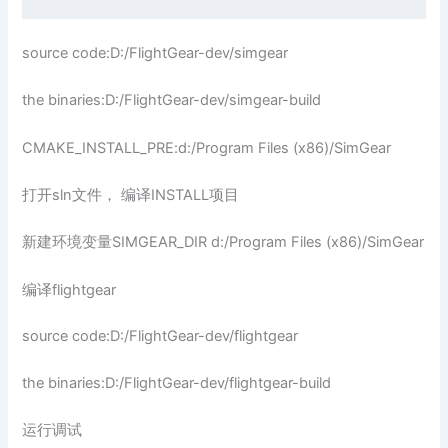
source code:D:/FlightGear-dev/simgear
the binaries:D:/FlightGear-dev/simgear-build
CMAKE_INSTALL_PRE:d:/Program Files (x86)/SimGear
打开sln文件， 编译INSTALL项目
新建环境变量SIMGEAR_DIR d:/Program Files (x86)/SimGear
编译flightgear
source code:D:/FlightGear-dev/flightgear
the binaries:D:/FlightGear-dev/flightgear-build
运行调试