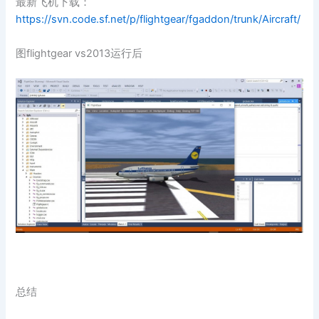
最新飞机下载：
https://svn.code.sf.net/p/flightgear/fgaddon/trunk/Aircraft/
图flightgear vs2013运行后
总结