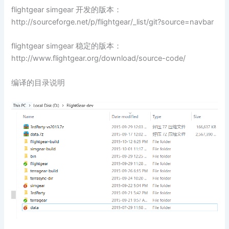
flightgear simgear 开发的版本：
http://sourceforge.net/p/flightgear/_list/git?source=navbar
flightgear simgear 稳定的版本：
http://www.flightgear.org/download/source-code/
编译的目录说明