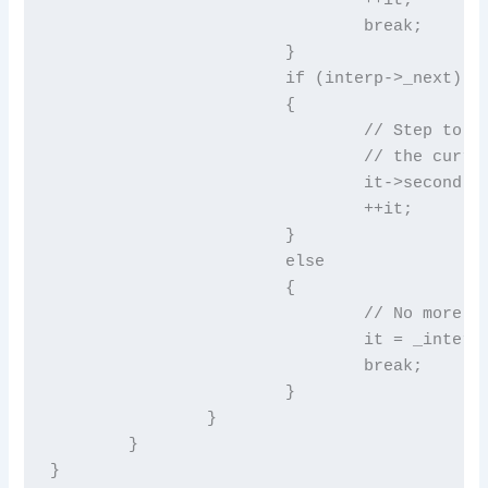
				break;

			}

			if (interp->_next)

			{

				// Step to next animation. Note that we do not invalidate or delete

				// the current interpolator to allow for looped animations.

				it->second = interp->_next;

				++it;

			}

			else

			{

				// No more animations so just remove it

				it = _interpolators.erase(it);

				break;

			}

		}

	}

}