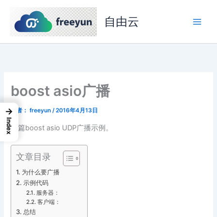
跳
至
自由云
内
容
boost asio广播
→
作者：
freeyun
/
2016年4月13日
Index
一篇boost asio UDP广播示例。
文章目录
为什么要广播
示例代码
服务器：
客户端：
总结