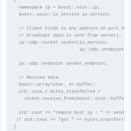
{

  namespace ip = boost::asio::ip;

  boost::asio::io_service io_service;

  // Client binds to any address on port 8888
  // broadcast data is sent from server).

  ip::udp::socket socket(io_service,

                         ip::udp::endpoint(ip
  ip::udp::endpoint sender_endpoint;

  // Receive data.

  boost::array<char, 4> buffer;

  std::size_t bytes_transferred =

    socket.receive_from(boost::asio::buffer(b
  std::cout << "remote host ip : " << sender_
 // std::cout << "got " << bytes_transferred 
}