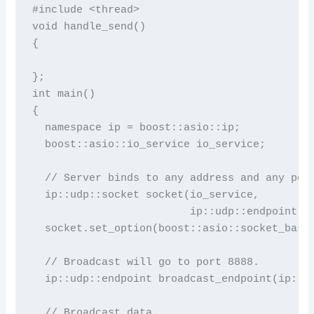
#include <thread>

void handle_send()

{

};

int main()

{

  namespace ip = boost::asio::ip;

  boost::asio::io_service io_service;

  // Server binds to any address and any port
  ip::udp::socket socket(io_service,

                         ip::udp::endpoint(ip
  socket.set_option(boost::asio::socket_base:
  // Broadcast will go to port 8888.

  ip::udp::endpoint broadcast_endpoint(ip::ad
  // Broadcast data.
