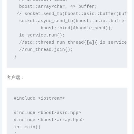
  boost::array<char, 4> buffer;

 // socket.send_to(boost::asio::buffer(buffer
  socket.async_send_to(boost::asio::buffer(bu
	  boost::bind(&handle_send));

  io_service.run();

  //std::thread run_thread([&]{ io_service.ru
  //run_thread.join();

}
客户端：
#include <iostream>

#include <boost/asio.hpp>

#include <boost/array.hpp>

int main()
