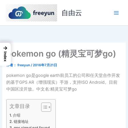
跳
至
自由云
内
容
→
pokemon go (精灵宝可梦go)
Index
作者：
freeyun
/
2016年7月21日
pokemon go是google earth前员工的公司和任天堂合作开发
的基于GPS AR（增强现实）手游，支持ISO Android。目前
中国区没开放。中文名:精灵宝可梦go
文章目录
介绍
链接地址
gps signal not found