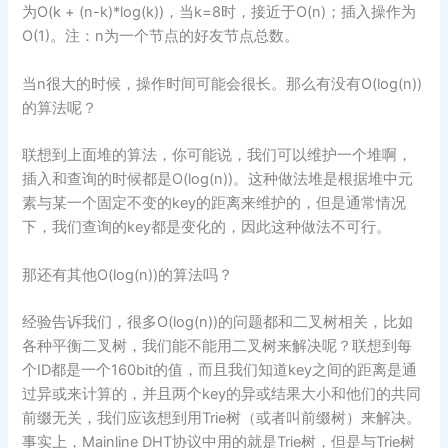
为O(k + (n-k)*log(k))，当k=8时，接近于O(n)；插入操作为
O(1)。注：n为一个节点的好友节点总数。
当n很大的时候，操作时间可能会很长。那么有没有O(log(n))
的算法呢？
联想到上面堆的算法，你可能说，我们可以维护一个堆啊，
插入和查询的时候都是O(log(n))。这种做法堆是根据堆中元
素与某一个固定不变的key的距离来维护的，但是通常情况
下，我们查询的key都是变化的，因此这种做法不可行。
那还有其他O(log(n))的算法吗？
经验告诉我们，很多O(log(n))的问题都和二叉树相关，比如
各种平衡二叉树，我们能不能用二叉树来解决呢？联想到每
个ID都是一个160bit的值，而且我们知道key之间的距离是通
过异或来计算的，并且两个key的异或结果大小和他们的共同
前缀无关，我们应该想到用Trie树（或者叫前缀树）来解决。
事实上，Mainline DHT协议中用的就是Trie树，但是与Trie树