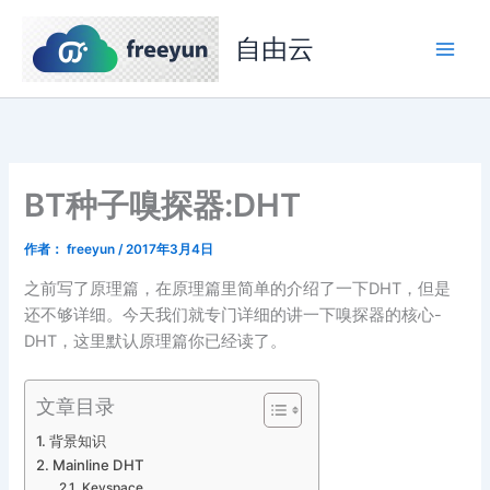
跳
至
自由云
内
容
BT种子嗅探器:DHT
作者：
freeyun
/
2017年3月4日
之前写了原理篇，在原理篇里简单的介绍了一下DHT，但是
还不够详细。今天我们就专门详细的讲一下嗅探器的核心-
DHT，这里默认原理篇你已经读了。
文章目录
背景知识
Mainline DHT
Keyspace